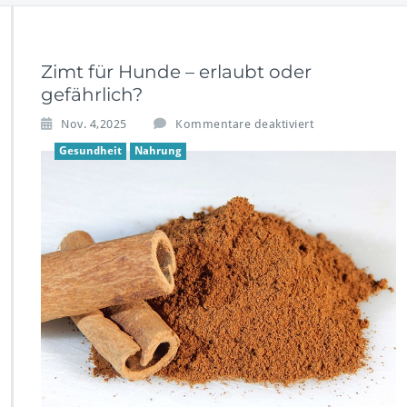
Zimt für Hunde – erlaubt oder
gefährlich?
f
Nov. 4,2025
Kommentare deaktiviert
ü
Gesundheit
Nahrung
r
Z
i
m
t
f
ü
r
H
u
n
d
e
–