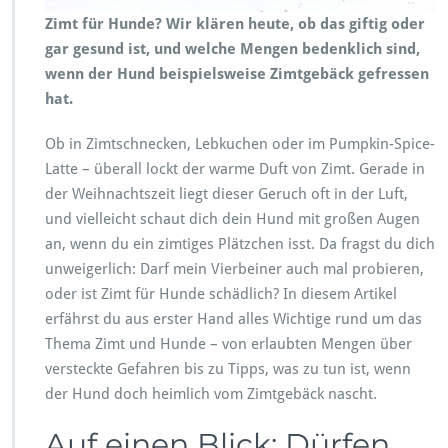
e
Zimt für Hunde? Wir klären heute, ob das giftig oder
r
l
gar gesund ist, und welche Mengen bedenklich sind,
a
wenn der Hund beispielsweise Zimtgebäck gefressen
u
hat.
b
t
Ob in Zimtschnecken, Lebkuchen oder im Pumpkin-Spice-
o
d
Latte – überall lockt der warme Duft von Zimt. Gerade in
e
der Weihnachtszeit liegt dieser Geruch oft in der Luft,
r
und vielleicht schaut dich dein Hund mit großen Augen
g
an, wenn du ein zimtiges Plätzchen isst. Da fragst du dich
e
f
unweigerlich: Darf mein Vierbeiner auch mal probieren,
ä
oder ist Zimt für Hunde schädlich? In diesem Artikel
h
erfährst du aus erster Hand alles Wichtige rund um das
r
Thema Zimt und Hunde – von erlaubten Mengen über
l
i
versteckte Gefahren bis zu Tipps, was zu tun ist, wenn
c
der Hund doch heimlich vom Zimtgebäck nascht.
h?
Auf einen Blick: Dürfen