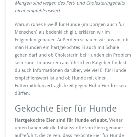
Mengen sind wegen des Fett- und Cholesteringehalts
t,
m
nicht empfehlenswert.
i
t
Warum rohes Eiweiß für Hunde (im Übrigen auch für
S
Menschen) als bedenklich gilt, erklären wir im
c
Folgenden genauer. Außerdem schauen wir uns an, ob
h
a
man Hunden ein hartgekochtes Ei auch mit Schale
l
geben darf und ob Cholesterin bei Hunden ein Problem
e?
sein kann. In unserem ausführlichen Ratgeber findest
du auch Informationen darüber, wie viel Ei für Hunde
empfehlenswert ist und ob Hunde mit einer
Futtermittelunverträglichkeit gegen Huhn Eier fressen
dürfen.
Gekochte Eier für Hunde
Hartgekochte Eier sind für Hunde erlaubt.
Weiter
unten haben wir die Inhaltsstoffe von Eiern genauer
aufgeführt, die zeigen, dass gekochte Eier für Hunde