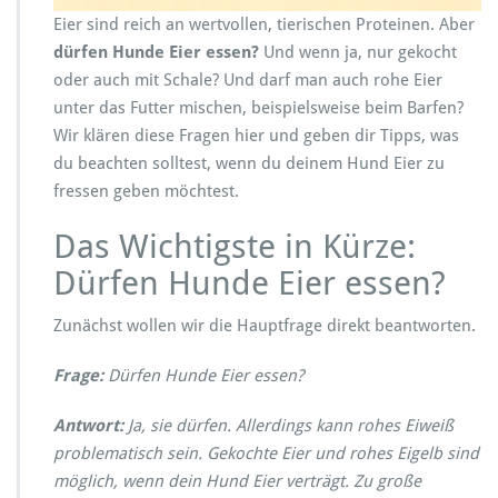
H
u
Eier sind reich an wertvollen, tierischen Proteinen. Aber
n
dürfen Hunde Eier essen?
Und wenn ja, nur gekocht
d
oder auch mit Schale? Und darf man auch rohe Eier
e
unter das Futter mischen, beispielsweise beim Barfen?
E
i
Wir klären diese Fragen hier und geben dir Tipps, was
e
du beachten solltest, wenn du deinem Hund Eier zu
r
fressen geben möchtest.
e
s
Das Wichtigste in Kürze:
s
e
Dürfen Hunde Eier essen?
n?
R
Zunächst wollen wir die Hauptfrage direkt beantworten.
o
h,
Frage:
Dürfen Hunde Eier essen?
g
e
k
Antwort:
Ja, sie dürfen. Allerdings kann rohes Eiweiß
o
problematisch sein. Gekochte Eier und rohes Eigelb sind
c
möglich, wenn dein Hund Eier verträgt. Zu große
h