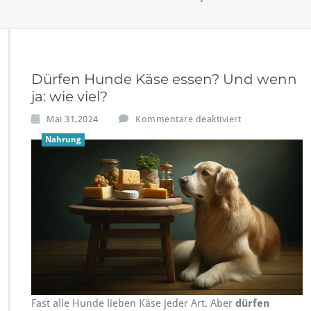
Dürfen Hunde Käse essen? Und wenn
ja: wie viel?
f
Mai 31,2024
Kommentare deaktiviert
ü
Nahrung
r
D
ü
r
f
e
n
H
u
n
d
e
Fast alle Hunde lieben Käse jeder Art. Aber
dürfen