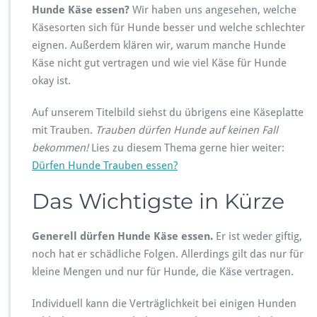
K
Hunde Käse essen?
Wir haben uns angesehen, welche
ä
Käsesorten sich für Hunde besser und welche schlechter
s
e
eignen. Außerdem klären wir, warum manche Hunde
e
Käse nicht gut vertragen und wie viel Käse für Hunde
s
okay ist.
s
e
Auf unserem Titelbild siehst du übrigens eine Käseplatte
n?
U
mit Trauben.
Trauben dürfen Hunde auf keinen Fall
n
bekommen!
Lies zu diesem Thema gerne hier weiter:
d
Dürfen Hunde Trauben essen?
w
e
Das Wichtigste in Kürze
n
n
j
Generell dürfen Hunde Käse essen.
Er ist weder giftig,
a:
noch hat er schädliche Folgen. Allerdings gilt das nur für
w
i
kleine Mengen und nur für Hunde, die Käse vertragen.
e
v
Individuell kann die Verträglichkeit bei einigen Hunden
i