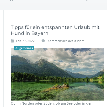
Tipps für ein entspannten Urlaub mit
Hund in Bayern
f
Feb. 15,2022
Kommentare deaktiviert
ü
Allgemeines
r
T
i
p
p
s
f
ü
r
e
i
n
Ob im Norden oder Süden, ob am See oder in den