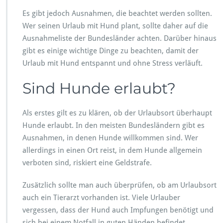
d
Es gibt jedoch Ausnahmen, die beachtet werden sollten.
i
Wer seinen Urlaub mit Hund plant, sollte daher auf die
n
B
Ausnahmeliste der Bundesländer achten. Darüber hinaus
a
gibt es einige wichtige Dinge zu beachten, damit der
y
Urlaub mit Hund entspannt und ohne Stress verläuft.
e
r
Sind Hunde erlaubt?
n
Als erstes gilt es zu klären, ob der Urlaubsort überhaupt
Hunde erlaubt. In den meisten Bundesländern gibt es
Ausnahmen, in denen Hunde willkommen sind. Wer
allerdings in einen Ort reist, in dem Hunde allgemein
verboten sind, riskiert eine Geldstrafe.
Zusätzlich sollte man auch überprüfen, ob am Urlaubsort
auch ein Tierarzt vorhanden ist. Viele Urlauber
vergessen, dass der Hund auch Impfungen benötigt und
sich bei einem Notfall in guten Händen befindet.