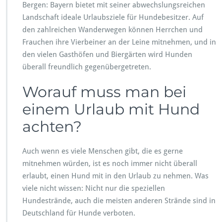
e
Bergen: Bayern bietet mit seiner abwechslungsreichen
n
Landschaft ideale Urlaubsziele für Hundebesitzer. Auf
t
den zahlreichen Wanderwegen können Herrchen und
s
p
Frauchen ihre Vierbeiner an der Leine mitnehmen, und in
a
den vielen Gasthöfen und Biergärten wird Hunden
n
überall freundlich gegenübergetreten.
n
t
Worauf muss man bei
e
n
einem Urlaub mit Hund
U
r
achten?
l
a
u
Auch wenn es viele Menschen gibt, die es gerne
b
mitnehmen würden, ist es noch immer nicht überall
m
erlaubt, einen Hund mit in den Urlaub zu nehmen. Was
i
viele nicht wissen: Nicht nur die speziellen
t
H
Hundestrände, auch die meisten anderen Strände sind in
u
Deutschland für Hunde verboten.
n