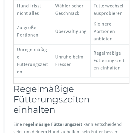
Hund frisst
Wählerischer
Futterwechsel
nicht alles
Geschmack
ausprobieren
Kleinere
Zu große
Überwältigung
Portionen
Portionen
anbieten
Unregelmäßig
Regelmäßige
e
Unruhe beim
Fütterungszeit
Fütterungszeit
Fressen
en einhalten
en
Regelmäßige
Fütterungszeiten
einhalten
Eine
regelmäsige Fütterungszeit
kann entscheidend
sein, um deinem Hund zu helfen, sein Futter besser