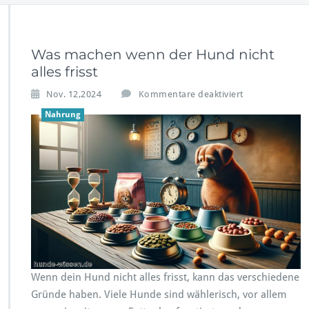
Was machen wenn der Hund nicht
alles frisst
f
Nov. 12,2024
Kommentare deaktiviert
ü
Nahrung
r
W
a
s
m
a
c
h
e
n
w
e
Wenn dein Hund nicht alles frisst, kann das verschiedene
n
Gründe haben. Viele Hunde sind wählerisch, vor allem
n