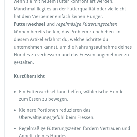
wenn sie mit neuem Futter konfrontiert werden.
d
e
Manchmal liegt es an der Futterqualität oder vielleicht
r
hat dein Vierbeiner einfach keinen Hunger.
H
Futterwechsel
und
regelmäsige Fütterungszeiten
u
können bereits helfen, das Problem zu beheben. In
n
d
diesem Artikel erfährst du, welche Schritte du
n
unternehmen kannst, um die Nahrungsaufnahme deines
i
Hundes zu verbessern und das Fressen angenehmer zu
c
gestalten.
h
t
a
Kurzübersicht
l
l
Ein Futterwechsel kann helfen, wählerische Hunde
e
zum Essen zu bewegen.
s
f
Kleinere Portionen reduzieren das
r
Überwältigungsgefühl beim Fressen.
i
s
Regelmäßige Fütterungszeiten fördern Vertrauen und
s
Appetit deines Hundes.
t