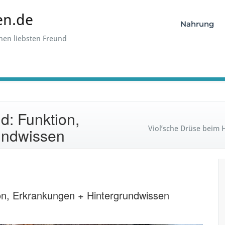
en.de
Nahrung
hen liebsten Freund
d: Funktion,
Viol’sche Drüse beim 
undwissen
on, Erkrankungen + Hintergrundwissen
ü