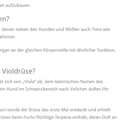
gen aufzubauen.
e
en?
g
zu denen neben den Hunden und Wölfen auch Tiere wie
u
gehören.
n
d
rgan an der gleichen Körperstelle mit ähnlicher Funktion,
w
s
s
Violdrüse?
e
n
tet sich von „Viola“ ab, dem lateinischen Namen des
ein Hund im Schwanzbereich nach Veilchen duftet (ihr
ort wurde die Drüse das erste Mal entdeckt und erhielt
rüsen beim Fuchs flüchtige Terpene enthält, deren Duft an