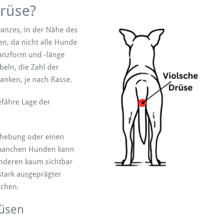
Drüse?
wanzes, in der Nähe des
en, da nicht alle Hunde
wanzform und -länge
beln, die Zahl der
nken, je nach Rasse.
efähre Lage der
Erhebung oder einen
i manchen Hunden kann
anderen kaum sichtbar
stark ausgeprägter
uchen.
rüsen