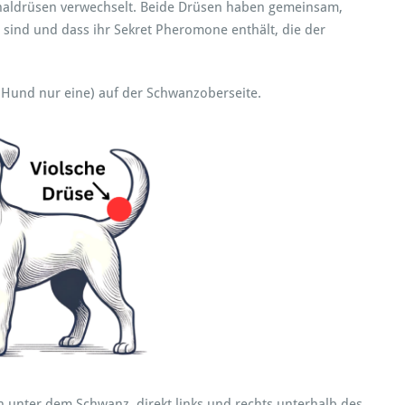
Analdrüsen verwechselt. Beide Drüsen haben gemeinsam,
sind und dass ihr Sekret Pheromone enthält, die der
er Hund nur eine) auf der Schwanzoberseite.
 unter dem Schwanz, direkt links und rechts unterhalb des