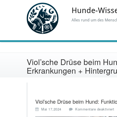
Skip
to
Hunde-Wiss
content
Alles rund um des Mensc
Viol’sche Drüse beim Hun
Erkrankungen + Hintergr
Viol’sche Drüse beim Hund: Funkti
f
Mai 17,2024
Kommentare deaktiviert