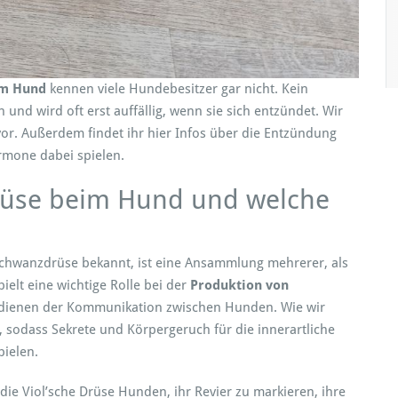
u
n
k
o
im Hund
kennen viele Hundebesitzer gar nicht. Kein
,
und wird oft erst auffällig, wenn sie sich entzündet. Wir
E
vor. Außerdem findet ihr hier Infos über die Entzündung
rmone dabei spielen.
k
 Drüse beim Hund und welche
a
n
k
u
 Schwanzdrüse bekannt, ist eine Ansammlung mehrerer, als
n
g
elt eine wichtige Rolle bei der
Produktion von
e
 dienen der Kommunikation zwischen Hunden. Wie wir
n
sodass Sekrete und Körpergeruch für die innerartliche
+
pielen.
H
n
ie Viol’sche Drüse Hunden, ihr Revier zu markieren, ihre