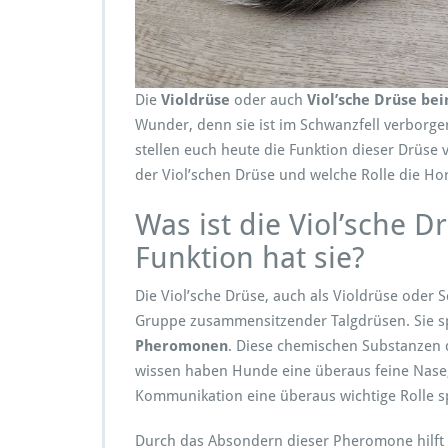
t
i
Die
Violdrüse
oder auch
Viol’sche Drüse be
n
Wunder, denn sie ist im Schwanzfell verborgen 
stellen euch heute die Funktion dieser Drüse 
r
der Viol’schen Drüse und welche Rolle die Ho
r
Was ist die Viol’sche
Funktion hat sie?
Die Viol’sche Drüse, auch als Violdrüse oder
Gruppe zusammensitzender Talgdrüsen. Sie spi
Pheromonen
. Diese chemischen Substanzen
wissen haben Hunde eine überaus feine Nase, 
Kommunikation eine überaus wichtige Rolle s
i
Durch das Absondern dieser Pheromone hilft d