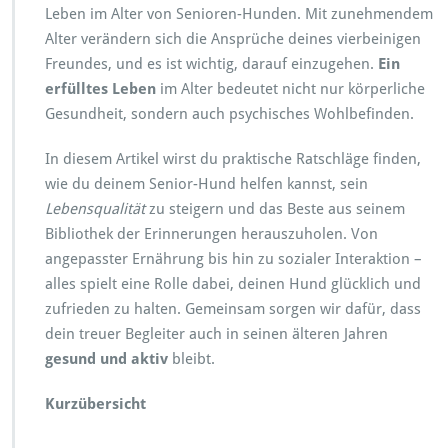
n
Leben im Alter von Senioren-Hunden. Mit zunehmendem
d
Alter verändern sich die Ansprüche deines vierbeinigen
e:
T
Freundes, und es ist wichtig, darauf einzugehen.
Ein
i
erfülltes Leben
im Alter bedeutet nicht nur körperliche
p
Gesundheit, sondern auch psychisches Wohlbefinden.
p
s
In diesem Artikel wirst du praktische Ratschläge finden,
f
ü
wie du deinem Senior-Hund helfen kannst, sein
r
Lebensqualität
zu steigern und das Beste aus seinem
e
Bibliothek der Erinnerungen herauszuholen. Von
i
angepasster Ernährung bis hin zu sozialer Interaktion –
n
g
alles spielt eine Rolle dabei, deinen Hund glücklich und
l
zufrieden zu halten. Gemeinsam sorgen wir dafür, dass
ü
dein treuer Begleiter auch in seinen älteren Jahren
c
gesund und aktiv
bleibt.
k
l
i
Kurzübersicht
c
h