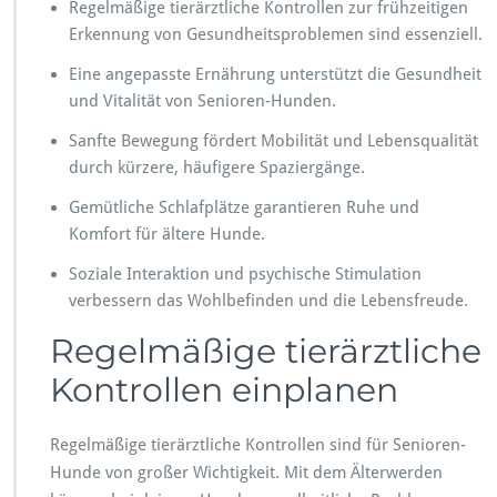
Regelmäßige tierärztliche Kontrollen zur frühzeitigen
e
Erkennung von Gesundheitsproblemen sind essenziell.
s
L
Eine angepasste Ernährung unterstützt die Gesundheit
e
und Vitalität von Senioren-Hunden.
b
e
Sanfte Bewegung fördert Mobilität und Lebensqualität
n
durch kürzere, häufigere Spaziergänge.
i
m
Gemütliche Schlafplätze garantieren Ruhe und
A
Komfort für ältere Hunde.
l
t
Soziale Interaktion und psychische Stimulation
e
verbessern das Wohlbefinden und die Lebensfreude.
r
Regelmäßige tierärztliche
Kontrollen einplanen
Regelmäßige tierärztliche Kontrollen sind für Senioren-
Hunde von großer Wichtigkeit. Mit dem Älterwerden