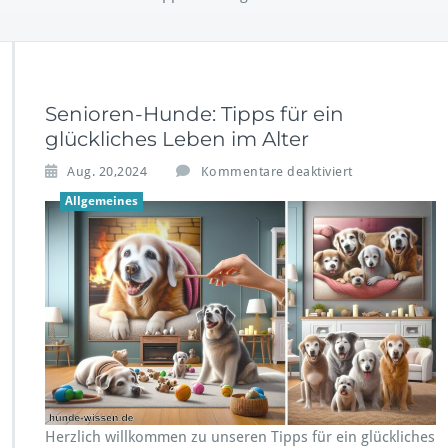
Senioren-Hunde: Tipps für ein
glückliches Leben im Alter
f
Aug. 20,2024
Kommentare deaktiviert
ü
Allgemeines
r
S
e
n
i
o
r
e
n
-
H
u
Herzlich willkommen zu unseren Tipps für ein glückliches