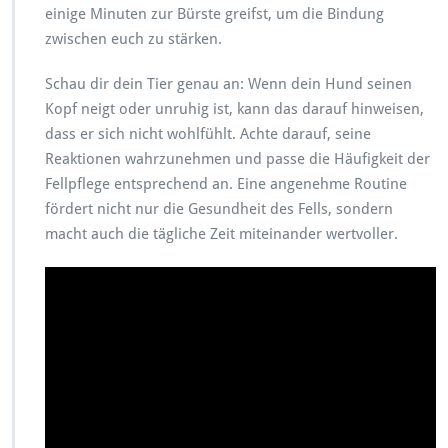
einige Minuten zur Bürste greifst, um die Bindung
zwischen euch zu stärken.
Schau dir dein Tier genau an: Wenn dein Hund seinen
Kopf neigt oder unruhig ist, kann das darauf hinweisen,
dass er sich nicht wohlfühlt. Achte darauf, seine
Reaktionen wahrzunehmen und passe die Häufigkeit der
Fellpflege entsprechend an. Eine angenehme Routine
fördert nicht nur die Gesundheit des Fells, sondern
macht auch die tägliche Zeit miteinander wertvoller.