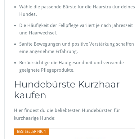
e
Wähle die passende Bürste für die Haarstruktur deines
f
Hundes.
ü
r
Die Häufigkeit der Fellpflege variiert je nach Jahreszeit
k
und Haarwechsel.
u
r
Sanfte Bewegungen und positive Verstärkung schaffen
z
eine angenehme Erfahrung.
h
a
Berücksichtige die Hautgesundheit und verwende
a
geeignete Pflegeprodukte.
r
i
Hundebürste Kurzhaar
g
kaufen
e
H
u
Hier findest du die beliebtesten Hundebürsten für
n
d
kurzhaarige Hunde:
e
BESTSELLER NR. 1