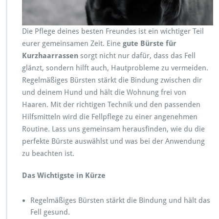
n
d
e
Die Pflege deines besten Freundes ist ein wichtiger Teil
b
ü
eurer gemeinsamen Zeit. Eine
gute Bürste für
r
Kurzhaarrassen
sorgt nicht nur dafür, dass das Fell
s
glänzt, sondern hilft auch, Hautprobleme zu vermeiden.
t
Regelmäßiges Bürsten stärkt die Bindung zwischen dir
e
»
und deinem Hund und hält die Wohnung frei von
O
Haaren. Mit der richtigen Technik und den passenden
p
Hilfsmitteln wird die Fellpflege zu einer angenehmen
t
Routine. Lass uns gemeinsam herausfinden, wie du die
i
m
perfekte Bürste auswählst und was bei der Anwendung
a
zu beachten ist.
l
e
Das Wichtigste in Kürze
P
f
l
Regelmäßiges Bürsten stärkt die Bindung und hält das
e
Fell gesund.
g