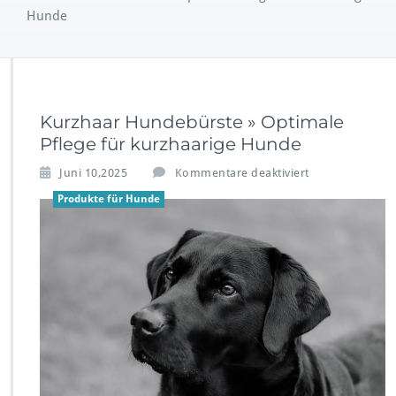
Hunde
Kurzhaar Hundebürste » Optimale
Pflege für kurzhaarige Hunde
f
Juni 10,2025
Kommentare deaktiviert
ü
Produkte für Hunde
r
K
u
r
z
h
a
a
r
H
u