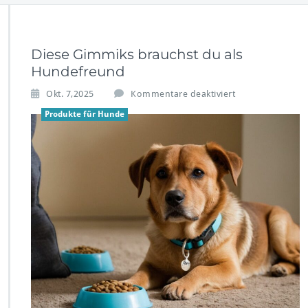
Diese Gimmiks brauchst du als
Hundefreund
f
Okt. 7,2025
Kommentare deaktiviert
ü
Produkte für Hunde
r
D
i
e
s
e
G
i
m
m
i
k
s
b