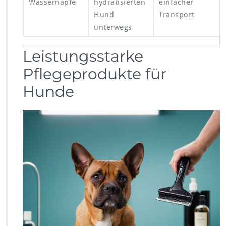
Wassernäpfe
hydratisierten
einfacher
Hund
Transport
unterwegs
Leistungsstarke
Pflegeprodukte für
Hunde