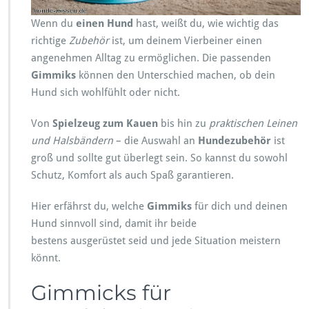
r
a
Wenn du
einen Hund
hast, weißt du, wie wichtig das
u
richtige
Zubehör
ist, um deinem Vierbeiner einen
c
angenehmen Alltag zu ermöglichen. Die passenden
h
s
Gimmiks
können den Unterschied machen, ob dein
t
Hund sich wohlfühlt oder nicht.
d
u
Von
Spielzeug zum Kauen
bis hin zu
praktischen Leinen
a
und Halsbändern
– die Auswahl an
Hundezubehör
ist
l
s
groß und sollte gut überlegt sein. So kannst du sowohl
H
Schutz, Komfort als auch Spaß garantieren.
u
n
Hier erfährst du, welche
Gimmiks
für dich und deinen
d
Hund sinnvoll sind, damit ihr beide
e
f
bestens ausgerüstet seid und jede Situation meistern
r
könnt.
e
u
Gimmicks für
n
d