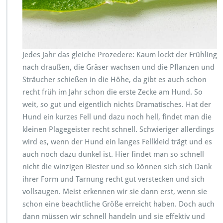
i
e
s
t
e
r
Jedes Jahr das gleiche Prozedere: Kaum lockt der Frühling
e
nach draußen, die Gräser wachsen und die Pflanzen und
f
Sträucher schießen in die Höhe, da gibt es auch schon
f
recht früh im Jahr schon die erste Zecke am Hund. So
e
k
weit, so gut und eigentlich nichts Dramatisches. Hat der
t
Hund ein kurzes Fell und dazu noch hell, findet man die
i
kleinen Plagegeister recht schnell. Schwieriger allerdings
v
wird es, wenn der Hund ein langes Fellkleid trägt und es
b
e
auch noch dazu dunkel ist. Hier findet man so schnell
k
nicht die winzigen Biester und so können sich sich Dank
ä
ihrer Form und Tarnung recht gut verstecken und sich
m
vollsaugen. Meist erkennen wir sie dann erst, wenn sie
p
f
schon eine beachtliche Größe erreicht haben. Doch auch
e
dann müssen wir schnell handeln und sie effektiv und
n