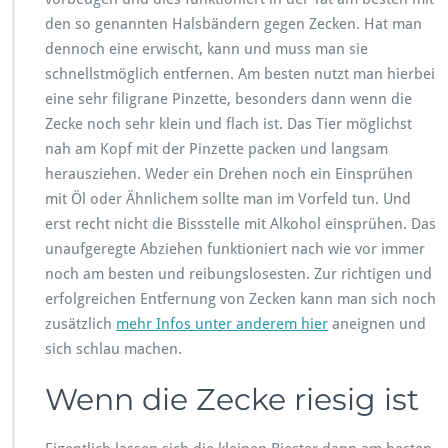
g
den so genannten Halsbändern gegen Zecken. Hat man
e
dennoch eine erwischt, kann und muss man sie
r
k
schnellstmöglich entfernen. Am besten nutzt man hierbei
e
eine sehr filigrane Pinzette, besonders dann wenn die
n
Zecke noch sehr klein und flach ist. Das Tier möglichst
n
nah am Kopf mit der Pinzette packen und langsam
e
n
herausziehen. Weder ein Drehen noch ein Einsprühen
u
mit Öl oder Ähnlichem sollte man im Vorfeld tun. Und
n
erst recht nicht die Bissstelle mit Alkohol einsprühen. Das
d
unaufgeregte Abziehen funktioniert nach wie vor immer
e
n
noch am besten und reibungslosesten. Zur richtigen und
t
erfolgreichen Entfernung von Zecken kann man sich noch
f
zusätzlich
mehr Infos unter anderem hier
aneignen und
e
sich schlau machen.
r
n
Wenn die Zecke riesig ist
e
n