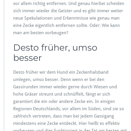
vor allem richtig entfernen. Und genau hierbei scheiden
–
sich immer wieder die Geister und es gibt immer weiter
Z
e
neue Spekulationen und Erkenntnisse wie genau man
c
eine Zecke eigentlich entfernen sollte. Oder: Wie kann
k
man am besten vorbeugen?
e
n
Desto früher, umso
b
e
besser
i
H
u
Desto früher wir dem Hund ein Zeckenhalsband
n
umlegen, umso besser. Denn wenn er bei den
d
Gassirunden immer wieder gerne durch Wiesen und
e
n
hohe Gräser streunt und schnüffelt, fängt er sich
r
garantiert die ein oder andere Zecke ein. In einigen
i
Regionen Deutschlands, vor allem im Süden, sind sie so
c
zahlreich vertreten, dass man bei jedem Gassigang
h
t
mindestens eine Zecke entdeckt. Hier heißt es effektiv
i
vorbeugen und dies funktioniert in der Tat am besten mit