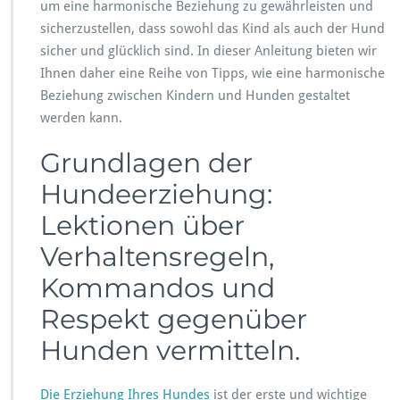
um eine harmonische Beziehung zu gewährleisten und
s
sicherzustellen, dass sowohl das Kind als auch der Hund
c
sicher und glücklich sind. In dieser Anleitung bieten wir
h
e
Ihnen daher eine Reihe von Tipps, wie eine harmonische
B
Beziehung zwischen Kindern und Hunden gestaltet
e
werden kann.
z
i
Grundlagen der
e
h
Hundeerziehung:
u
n
Lektionen über
g
Verhaltensregeln,
Kommandos und
Respekt gegenüber
Hunden vermitteln.
Die Erziehung Ihres Hundes
ist der erste und wichtige