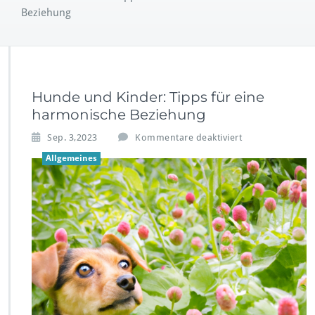
Beziehung
Hunde und Kinder: Tipps für eine
harmonische Beziehung
f
Sep. 3,2023
Kommentare deaktiviert
ü
Allgemeines
r
H
u
n
d
e
u
n
d
K
i