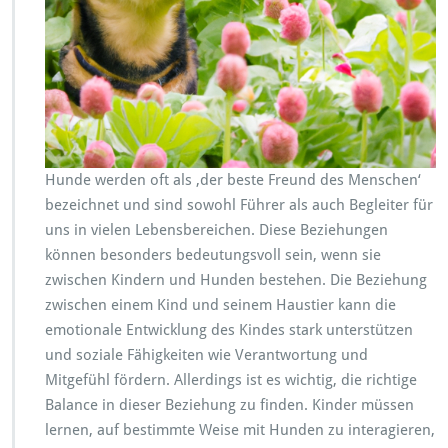
n
d
e
r:
T
i
p
p
s
Hunde werden oft als ‚der beste Freund des Menschen‘
f
bezeichnet und sind sowohl Führer als auch Begleiter für
ü
r
uns in vielen Lebensbereichen. Diese Beziehungen
e
können besonders bedeutungsvoll sein, wenn sie
i
zwischen Kindern und Hunden bestehen. Die Beziehung
n
zwischen einem Kind und seinem Haustier kann die
e
h
emotionale Entwicklung des Kindes stark unterstützen
a
und soziale Fähigkeiten wie Verantwortung und
r
Mitgefühl fördern. Allerdings ist es wichtig, die richtige
m
Balance in dieser Beziehung zu finden. Kinder müssen
o
n
lernen, auf bestimmte Weise mit Hunden zu interagieren,
i