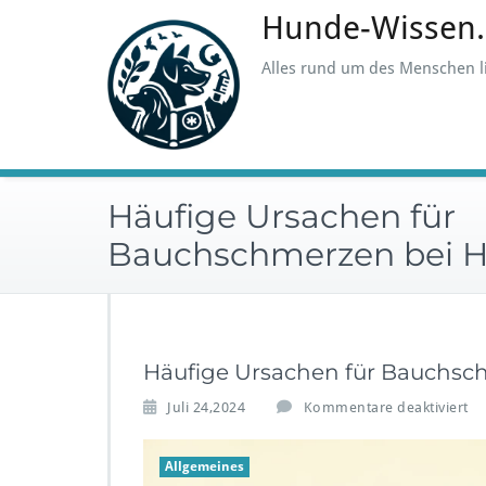
Skip
Hunde-Wissen
to
content
Alles rund um des Menschen l
Häufige Ursachen für
Bauchschmerzen bei 
Häufige Ursachen für Bauchs
f
Juli 24,2024
Kommentare deaktiviert
ü
r
Allgemeines
H