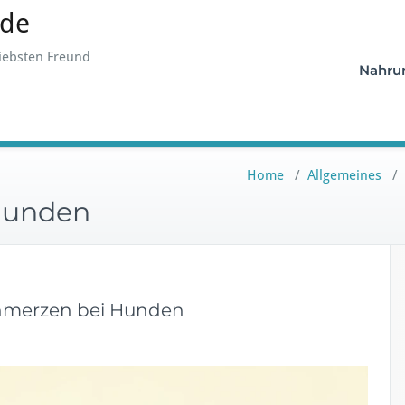
.de
iebsten Freund
Nahru
Home
/
Allgemeines
/
Hunden
chmerzen bei Hunden