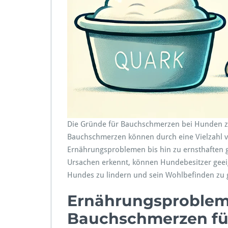
c
h
e
r
z
e
n
b
e
i
H
Die Gründe für Bauchschmerzen bei Hunden zu
u
Bauchschmerzen können durch eine Vielzahl v
n
Ernährungsproblemen bis hin zu ernsthaften 
d
e
Ursachen erkennt, können Hundebesitzer gee
n
Hundes zu lindern und sein Wohlbefinden zu 
Ernährungsprobleme
Bauchschmerzen f