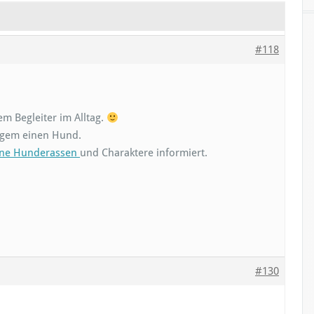
#118
em Begleiter im Alltag.
angem einen Hund.
ene Hunderassen
und Charaktere informiert.
#130