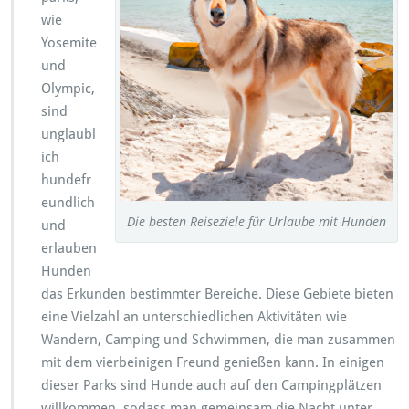
wie
Yosemite
und
Olympic,
sind
unglaubl
ich
hundefr
eundlich
Die besten Reiseziele für Urlaube mit Hunden
und
erlauben
Hunden
das Erkunden bestimmter Bereiche. Diese Gebiete bieten
eine Vielzahl an unterschiedlichen Aktivitäten wie
Wandern, Camping und Schwimmen, die man zusammen
mit dem vierbeinigen Freund genießen kann. In einigen
dieser Parks sind Hunde auch auf den Campingplätzen
willkommen, sodass man gemeinsam die Nacht unter