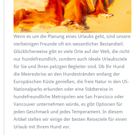
e
z
i
e
l
e
Wenn es um die Planung eines Urlaubs geht, sind unsere
f
vierbeinigen Freunde oft ein wesentlicher Bestandteil.
ü
r
Glücklicherweise gibt es viele Orte auf der Welt, die nicht
U
nur hundefreundlich, sondern auch ideale Urlaubsziele
r
für Sie und Ihren pelzigen Begleiter sind. Ob Ihr Hund
l
die Meeresbrise an den Hundestränden entlang der
a
u
Europäischen Küste genießen, die freie Natur in den US-
b
Nationalparks erkunden oder eine Städtereise in
e
hundefreundliche Metropolen wie San Francisco oder
m
Vancouver unternehmen würde, es gibt Optionen für
i
t
jeden Geschmack und jedes Temperament. In diesem
H
Artikel stellen wir einige der besten Reiseziele für einen
u
Urlaub mit Ihrem Hund vor.
n
d