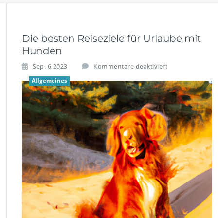
Die besten Reiseziele für Urlaube mit
Hunden
f
Sep. 6,2023
Kommentare deaktiviert
ü
Allgemeines
r
D
i
e
b
e
s
t
e
n
R
e
i
s