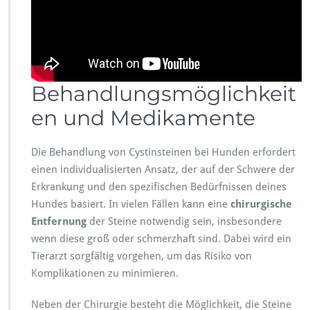
Behandlungsmöglichkeit
en und Medikamente
Die Behandlung von Cystinsteinen bei Hunden erfordert
einen individualisierten Ansatz, der auf der Schwere der
Erkrankung und den spezifischen Bedürfnissen deines
Hundes basiert. In vielen Fällen kann eine
chirurgische
Entfernung
der Steine notwendig sein, insbesondere
wenn diese groß oder schmerzhaft sind. Dabei wird ein
Tierarzt sorgfältig vorgehen, um das Risiko von
Komplikationen zu minimieren.
Neben der Chirurgie besteht die Möglichkeit, die Steine