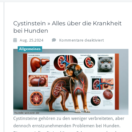
Cystinstein » Alles über die Krankheit
bei Hunden
f
Aug. 25,2024
Kommentare deaktiviert
ü
Allgemeines
r
C
y
s
t
i
n
s
t
e
i
n
Cystinsteine gehören zu den weniger verbreiteten, aber
»
dennoch ernstzunehmenden Problemen bei Hunden.
A