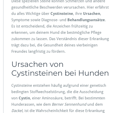
Diese speziellen Steine können Schmerzen und andere
l
l
gesundheitliche Beschwerden verursachen. Hier erfährst
e
du alles Wichtige über
Cystinsteine
, ihre
Ursachen
,
s
Symptome sowie Diagnose- und
Behandlungsansätze
.
ü
Es ist entscheidend, die Anzeichen frühzeitig zu
b
e
erkennen, um deinem Hund die bestmögliche Pflege
r
zukommen zu lassen. Das Verständnis dieser Erkrankung
d
trägt dazu bei, die Gesundheit deines vierbeinigen
i
Freundes langfristig zu fördern.
e
K
Ursachen von
r
a
Cystinsteinen bei Hunden
n
k
h
Cystinsteine entstehen häufig aufgrund einer genetisch
e
bedingten Stoffwechselstörung, die die Ausscheidung
i
t
von
Cystin
, einer Aminosäure, betrifft. Bei bestimmten
b
Hunderassen, wie dem
Berner Sennenhund
und dem
e
Dackel
, ist die Wahrscheinlichkeit für diese Erkrankung
i