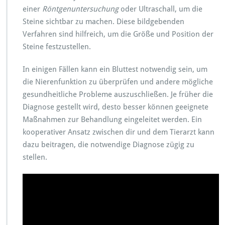
einer
Röntgenuntersuchung
oder Ultraschall, um die
Steine sichtbar zu machen. Diese bildgebenden
Verfahren sind hilfreich, um die Größe und Position der
Steine festzustellen.
In einigen Fällen kann ein Bluttest notwendig sein, um
die Nierenfunktion zu überprüfen und andere mögliche
gesundheitliche Probleme auszuschließen. Je früher die
Diagnose gestellt wird, desto besser können geeignete
Maßnahmen zur Behandlung eingeleitet werden. Ein
kooperativer Ansatz zwischen dir und dem Tierarzt kann
dazu beitragen, die notwendige Diagnose zügig zu
stellen.