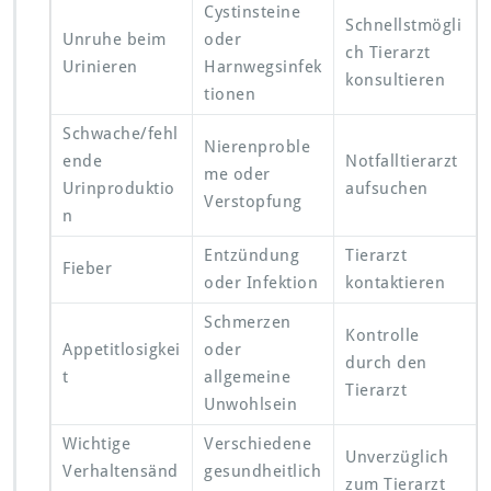
Cystinsteine
Schnellstmögli
Unruhe beim
oder
ch Tierarzt
Urinieren
Harnwegsinfek
konsultieren
tionen
Schwache/fehl
Nierenproble
ende
Notfalltierarzt
me oder
Urinproduktio
aufsuchen
Verstopfung
n
Entzündung
Tierarzt
Fieber
oder Infektion
kontaktieren
Schmerzen
Kontrolle
Appetitlosigkei
oder
durch den
t
allgemeine
Tierarzt
Unwohlsein
Wichtige
Verschiedene
Unverzüglich
Verhaltensänd
gesundheitlich
zum Tierarzt