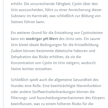
erhöht. Die unzureichende Fähigkeit, Cystin über den
H
u
Urin auszuscheiden, führt zu einer Anreicherung dieser
n
Substanz im Harntrakt, was schließlich zur Bildung von
d
Steinen führen kann.
e
n
Ein weiterer Grund für die Entstehung von Cystinsteinen
kann ein
niedriger pH-Wert
des Urins sein. Ein saurer
Urin bietet ideale Bedingungen für die Kristallbildung.
Zudem können bestimmte diätetische Faktoren und
Dehydration das Risiko erhöhen, da sie die
Konzentration von Cystin im Urin steigern, wodurch
Steine leichter entstehen.
Schließlich spielt auch die allgemeine Gesundheit des
Hundes eine Rolle. Eine beeinträchtigte Nierenfunktion
oder andere Stoffwechselerkrankungen können die
Filterungs- und Ausscheidungsmechanismen des Körpers
beeinflussen, was zu einem höheren Risiko für die