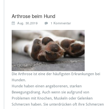
Arthrose beim Hund
z
Aug. 30,2019
1 Kommentar
u
A
r
t
h
r
o
s
e
b
Die Arthrose ist eine der häufigsten Erkrankungen bei
e
Hunden.
i
m
Hunde haben einen angeborenen, starken
H
Bewegungsdrang. Auch wenn sie aufgrund von
u
Problemen mit Knochen, Muskeln oder Gelenken
n
Schmerzen haben. Sie unterdrücken oft ihre Schmerzen
d