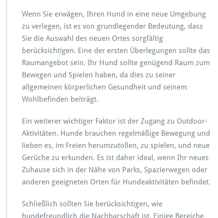
e
Wenn Sie erwägen, Ihren Hund in eine neue Umgebung
v
o
zu verlegen, ist es von grundlegender Bedeutung, dass
r
Sie die Auswahl des neuen Ortes sorgfältig
b
berücksichtigen. Eine der ersten Überlegungen sollte das
e
Raumangebot sein. Ihr Hund sollte genügend Raum zum
r
e
Bewegen und Spielen haben, da dies zu seiner
i
allgemeinen körperlichen Gesundheit und seinem
t
Wohlbefinden beiträgt.
e
t
Ein weiterer wichtiger Faktor ist der Zugang zu Outdoor-
Aktivitäten. Hunde brauchen regelmäßige Bewegung und
lieben es, im Freien herumzutollen, zu spielen, und neue
Gerüche zu erkunden. Es ist daher ideal, wenn Ihr neues
Zuhause sich in der Nähe von Parks, Spazierwegen oder
anderen geeigneten Orten für Hundeaktivitäten befindet.
Schließlich sollten Sie berücksichtigen, wie
hundefreundlich die Nachbarschaft ist. Einige Bereiche