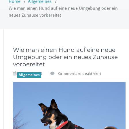
Home
/
Allgemeines
/
Wie man einen Hund auf eine neue Umgebung oder ein
neues Zuhause vorbereitet
Wie man einen Hund auf eine neue
Umgebung oder ein neues Zuhause
vorbereitet
f
Sep. 18,2023
Kommentare deaktiviert
Allgemeines
ü
r
W
i
e
m
a
n
e