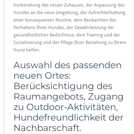
Vorbereitung des neuen Zuhauses, der Anpassung des
b
u
Hundes an die neue Umgebung, der Aufrechterhaltung
n
einer konsequenten Routine, dem Beobachten des
g
Verhaltens Ihres Hundes, der Gewährleistung der
o
gesundheitlichen Bedürfnisse, dem Training und der
d
e
Sozialisierung und der Pflege Ihrer Beziehung zu Ihrem
r
Hund helfen.
e
i
Auswahl des passenden
n
n
neuen Ortes:
e
Berücksichtigung des
u
e
Raumangebots, Zugang
s
Z
zu Outdoor-Aktivitäten,
u
h
Hundefreundlichkeit der
a
Nachbarschaft.
u
s