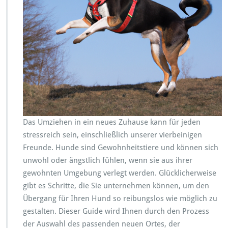
i
n
e
n
H
u
n
d
a
u
f
e
Das Umziehen in ein neues Zuhause kann für jeden
i
stressreich sein, einschließlich unserer vierbeinigen
n
e
Freunde. Hunde sind Gewohnheitstiere und können sich
n
unwohl oder ängstlich fühlen, wenn sie aus ihrer
e
gewohnten Umgebung verlegt werden. Glücklicherweise
u
gibt es Schritte, die Sie unternehmen können, um den
e
U
Übergang für Ihren Hund so reibungslos wie möglich zu
m
gestalten. Dieser Guide wird Ihnen durch den Prozess
g
der Auswahl des passenden neuen Ortes, der
e