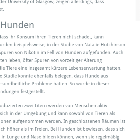
er University of Glasgow, zeigen allerdings, dass
t.
h Hunden
ass ihr Konsum ihren Tieren nicht schadet, kann
urden beispielsweise, in der Studie von Natalie Hutchinson
 Spuren von Nikotin im Fell von Hunden aufgefunden. Auch
n leben, öfter Spuren von vorzeitiger Alterung
s die Tiere eine insgesamt kürzere Lebenserwa
rtung hatten,
be Studie konnte ebenfalls belegen, dass Hunde aus
gesundheitliche Probleme hatten. So wurde in dieser
ndungen festgestellt.
roduzierten zwei Litern werden von Menschen aktiv
 sich in der Umgebung und kann sowohl von Tieren als
sonen aufgenommen werden. In geschlossenen Räumen ist
h höher als im Freien. Bei Hunden ist bewiesen, dass sich
 in Lunge und Nase bilden können, wenn sie regelmäßig