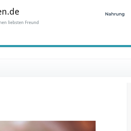
en.de
Nahrung
hen liebsten Freund
f
ü
r
R