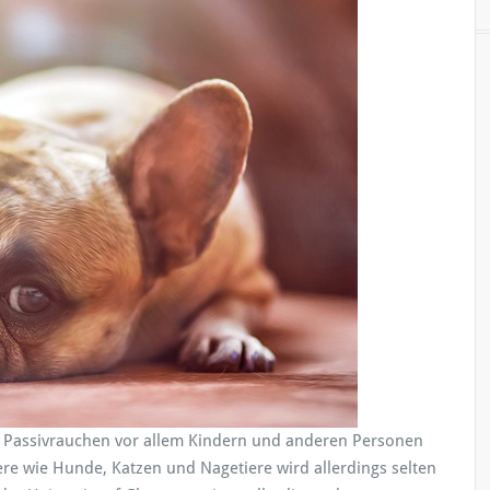
a
u
c
h
e
n
u
n
d
H
u
n
d
e
s Passivrauchen vor allem Kindern und anderen Personen
re wie Hunde, Katzen und Nagetiere wird allerdings selten