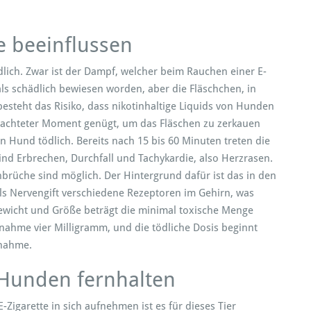
e beeinflussen
ädlich. Zwar ist der Dampf, welcher beim Rauchen einer E-
als schädlich bewiesen worden, aber die Fläschchen, in
besteht das Risiko, dass nikotinhaltige Liquids von Hunden
bachteter Moment genügt, um das Fläschen zu zerkauen
en Hund tödlich. Bereits nach 15 bis 60 Minuten treten die
ind Erbrechen, Durchfall und Tachykardie, also Herzrasen.
üche sind möglich. Der Hintergrund dafür ist das in den
 als Nervengift verschiedene Rezeptoren im Gehirn, was
ewicht und Größe beträgt die minimal toxische Menge
nahme vier Milligramm, und die tödliche Dosis beginnt
fnahme.
n Hunden fernhalten
 E-Zigarette in sich aufnehmen ist es für dieses Tier