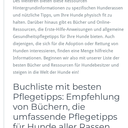
Des Weiteren bieten diese Ressourcen
d
Hintergrundinformationen zu spezifischen Hunderassen
e
und nützliche Tipps, um Ihre Hunde physisch fit zu
b
e
halten. Darüber hinaus gibt es Bücher und Online-
s
Ressourcen, die Erste-Hilfe-Anweisungen und allgemeine
i
Gesundheitspflegetipps für Ihre Hunde bieten. Auch
t
diejenigen, die sich für die Adoption oder Rettung von
z
e
Hunden interessieren, finden eine Menge hilfreiche
r
Informationen. Beginnen wir also mit unserer Liste der
besten Bücher und Ressourcen für Hundebesitzer und
steigen in die Welt der Hunde ein!
Buchliste mit besten
Pflegetipps: Empfehlung
von Büchern, die
umfassende Pflegetipps
für Hunde aller Rassen