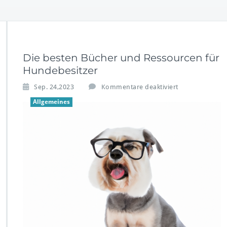
Die besten Bücher und Ressourcen für
Hundebesitzer
f
Sep. 24,2023
Kommentare deaktiviert
ü
Allgemeines
r
D
i
e
b
e
s
t
e
n
B
ü