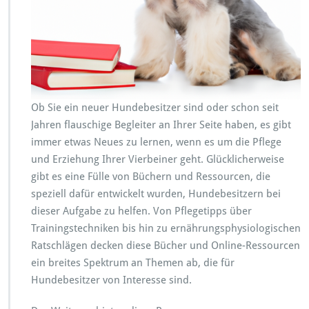
c
h
e
r
u
n
d
R
Ob Sie ein neuer Hundebesitzer sind oder schon seit
e
Jahren flauschige Begleiter an Ihrer Seite haben, es gibt
s
s
immer etwas Neues zu lernen, wenn es um die Pflege
o
und Erziehung Ihrer Vierbeiner geht. Glücklicherweise
u
gibt es eine Fülle von Büchern und Ressourcen, die
r
speziell dafür entwickelt wurden, Hundebesitzern bei
c
e
dieser Aufgabe zu helfen. Von Pflegetipps über
n
Trainingstechniken bis hin zu ernährungsphysiologischen
f
Ratschlägen decken diese Bücher und Online-Ressourcen
ü
ein breites Spektrum an Themen ab, die für
r
H
Hundebesitzer von Interesse sind.
u
n