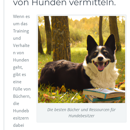
von Hunden vermitteln.
Wenn es
um das
Training
und
Verhalte
n von
Hunden
geht,
gibt es
eine
Fülle von
Büchern,
die
Die besten Bücher und Ressourcen für
Hundeb
Hundebesitzer
esitzern
dabei