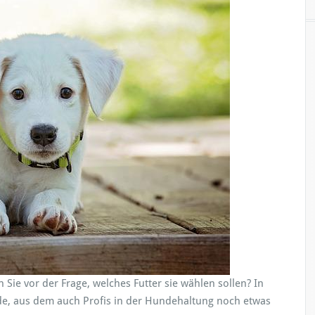
a
s
s
f
u
t
t
e
r
f
ü
r
H
u
n
d
e
ie vor der Frage, welches Futter sie wählen sollen? In
e, aus dem auch Profis in der Hundehaltung noch etwas