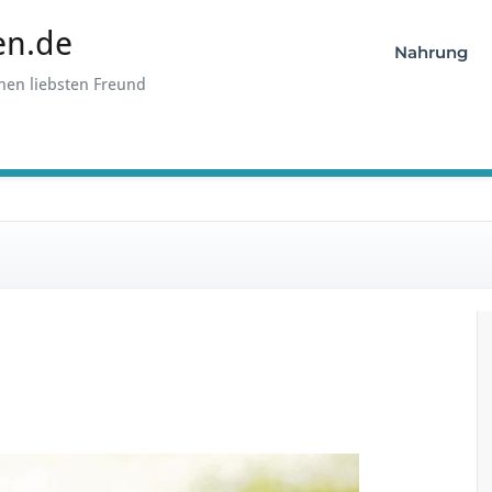
en.de
Nahrung
hen liebsten Freund
f
ü
r
N